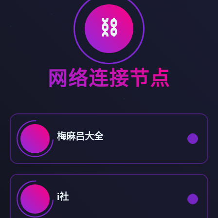
⛓️
网络连接节点
梅麻吕大全
i社