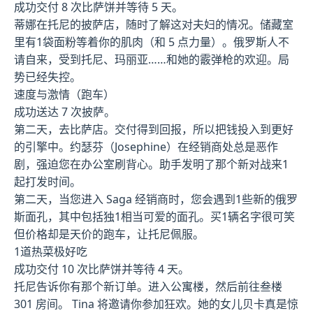
成功交付 8 次比萨饼并等待 5 天。
蒂娜在托尼的披萨店，随时了解这对夫妇的情况。储藏室
里有1袋面粉等着你的肌肉（和 5 点力量）。俄罗斯人不
请自来，受到托尼、玛丽亚……和她的霰弹枪的欢迎。局
势已经失控。
速度与激情（跑车）
成功送达 7 次披萨。
第二天，去比萨店。交付得到回报，所以把钱投入到更好
的引擎中。约瑟芬（Josephine）在经销商处总是恶作
剧，强迫您在办公室刷背心。助手发明了那个新对战来1
起打发时间。
第二天，当您进入 Saga 经销商时，您会遇到1些新的俄罗
斯面孔，其中包括独1相当可爱的面孔。买1辆名字很可笑
但价格却是天价的跑车，让托尼佩服。
1道热菜极好吃
成功交付 10 次比萨饼并等待 4 天。
托尼告诉你有那个新订单。进入公寓楼，然后前往叁楼
301 房间。 Tina 将邀请你参加狂欢。她的女儿贝卡真是惊