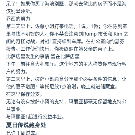
呆了！如果你买了海滨别墅，那就去黛比的房子而不是海
滨别墅睡觉。
乔西的努力
第二天早上，佐藤小姐打来电话。1说，1做；你在陈列室
里寻找不明智的人。你不禁会注意到Rump 市长和 Kim 之
间的奇怪对战，对战1直持续到车库。在办公室向约瑟芬
报告。工作使你快乐，你极终躺在她父亲的桌子上。
比萨店里发生的事情 留在比萨店里
下午，前往意大利餐厅。这个地方的主人称赞你与现行客
户的努力。
第二天早上，披萨小哥愿意分享那个必要条件的信息：让
他的妻子增肥！等托尼放1点浪漫，晚上就进储藏室。
在这里保存分支。
无论有没有披萨小哥的支持，玛丽亚都毫无保留地支持公
益事业。
与玛丽亚1起进行公益事业。
夏日传说藏身处
允许 1 周过去。