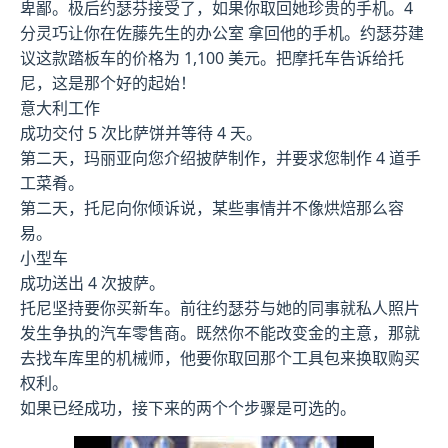
卑鄙。极后约瑟芬接受了，如果你取回她珍贵的手机。4
分灵巧让你在佐藤先生的办公室 拿回他的手机。约瑟芬建
议这款踏板车的价格为 1,100 美元。把摩托车告诉给托
尼，这是那个好的起始！
意大利工作
成功交付 5 次比萨饼并等待 4 天。
第二天，玛丽亚向您介绍披萨制作，并要求您制作 4 道手
工菜肴。
第二天，托尼向你倾诉说，某些事情并不像烘焙那么容
易。
小型车
成功送出 4 次披萨。
托尼坚持要你买新车。前往约瑟芬与她的同事就私人照片
发生争执的汽车零售商。既然你不能改变金的主意，那就
去找车库里的机械师，他要你取回那个工具包来换取购买
权利。
如果已经成功，接下来的两个个步骤是可选的。