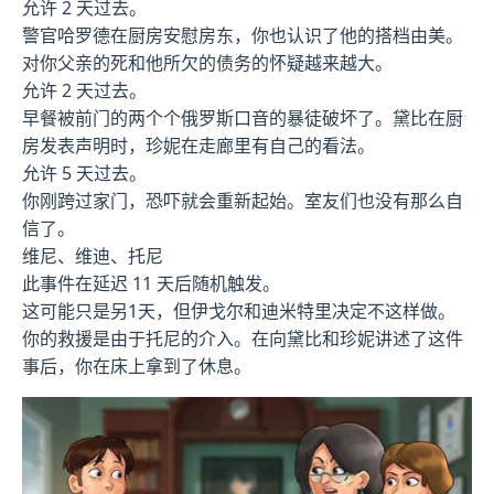
允许 2 天过去。
警官哈罗德在厨房安慰房东，你也认识了他的搭档由美。
对你父亲的死和他所欠的债务的怀疑越来越大。
允许 2 天过去。
早餐被前门的两个个俄罗斯口音的暴徒破坏了。黛比在厨
房发表声明时，珍妮在走廊里有自己的看法。
允许 5 天过去。
你刚跨过家门，恐吓就会重新起始。室友们也没有那么自
信了。
维尼、维迪、托尼
此事件在延迟 11 天后随机触发。
这可能只是另1天，但伊戈尔和迪米特里决定不这样做。
你的救援是由于托尼的介入。在向黛比和珍妮讲述了这件
事后，你在床上拿到了休息。