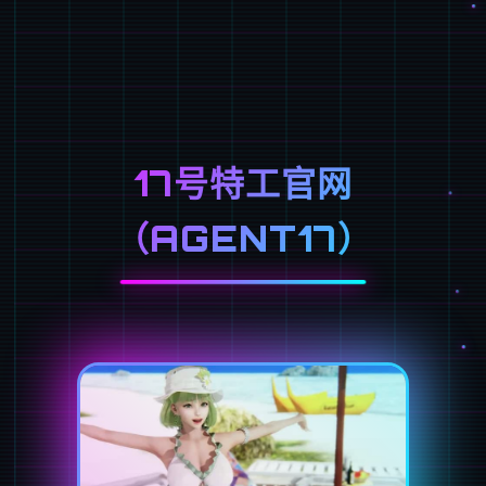
17号特工官网
（AGENT17）