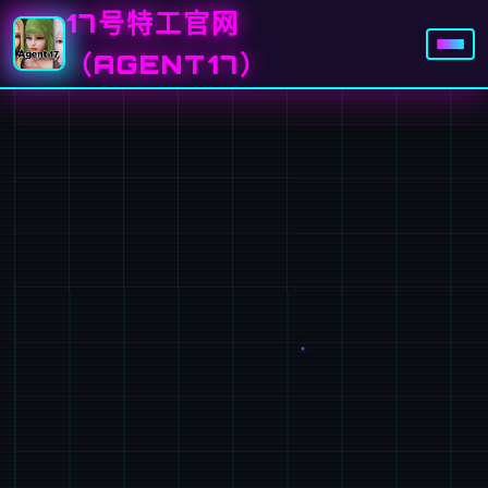
17号特工官网
（AGENT17）