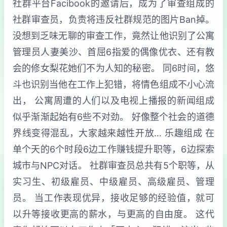
社群平台Facibook的邀请后，成为了审查组成的
社群审查员，负责将违反社群规范的图片Ban掉。
没想到乏味无聊的审查工作，竟然让他识别了公寓
管理员人妻美沙、首屈6指爱的偶像优衣、还有教
会的修女梨花她们不为人知的秘密。 同6时间，悠
斗也识别当他在工作上犯错，将情色组成不小心流
出， 公寓周遭的人们以及电视上播报的新闻组成
似乎渐渐起始有6些不对劲。 好像整个社会的道德
界线变得混乱，大家越来越性开放… 乐趣组成 在
单个天的6个时段6边工作赚钱提升职等，6边探索
城市与NPC对话。 社群审查员总共有5个职等，从
实习生、初级雇员、中级雇员、高级雇员、管理
员。 当工作表现优异，接收足够的经验值，就可
以升等接收更高的薪水，与更高的自由度。 这代