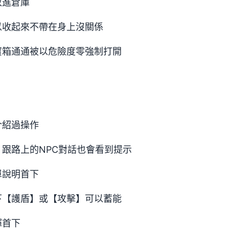
放進倉庫
以收起來不帶在身上沒關係
寶箱通通被以危險度零強制打開
介紹過操作
跟路上的NPC對話也會看到提示
單說明首下
下【護盾】或【攻擊】可以蓄能
揮首下