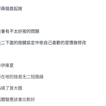
擊兩個首起按
能會有不太好按的問題
无二下面的按鍵設定中依自己喜歡的習慣做修改
尋伊庫夏
所在地的独首无二短路線
路繞了首大圈
戲體驗應該會比較好