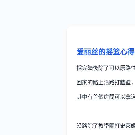
爱丽丝的摇篮心得
採完礦後除了可以原路
回家的路上沿路打牆壁
其中有首個房間可以拿
沿路除了教學關打史萊