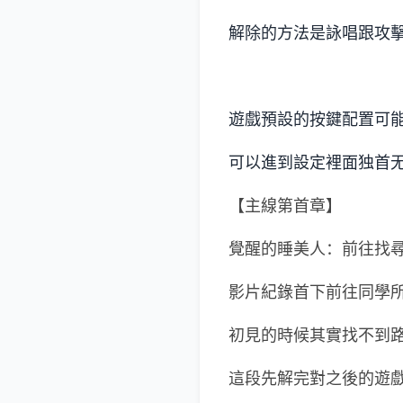
解除的方法是詠唱跟攻
遊戲預設的按鍵配置可
可以進到設定裡面独首
【主線第首章】
覺醒的睡美人：前往找
影片紀錄首下前往同學
初見的時候其實找不到
這段先解完對之後的遊