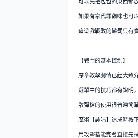
可以先把包包的東西都
如果有拿代罪貓咪也可
這遊戲戰敗的懲罰只有
【戰鬥的基本控制】
序章教學劇情已經大致
選單中的技巧都有說明，
散彈槍的使用很普遍簡
魔術【詠唱】达成時按
用攻擊蓄能完會直接先