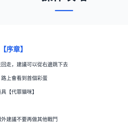
【序章】
往回走，建議可以從右邊跳下去
，路上會看到首個彩蛋
道具【代罪貓咪】
姆外建議不要再做其他戰鬥