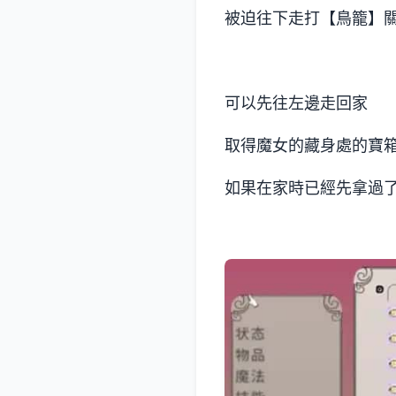
被迫往下走打【鳥籠】
可以先往左邊走回家
取得魔女的藏身處的寶
如果在家時已經先拿過