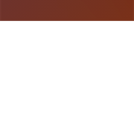
游戏详情
玩法介绍
《用催眠APP洗脑高傲大小姐2》是热销SLG的续
作，操作者通过策略性选择影响英雄关系。本次更新
扩展了校园场景的交互逻辑，新增的“社团活动”事件
链解锁隐藏剧情。动态演出采用Spine2D技术，表情
变化与肢体动作细腻度提升40%-催眠APP2。