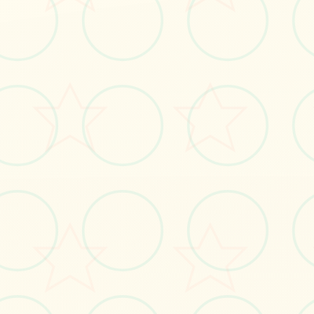
⛓️
画面艺术展