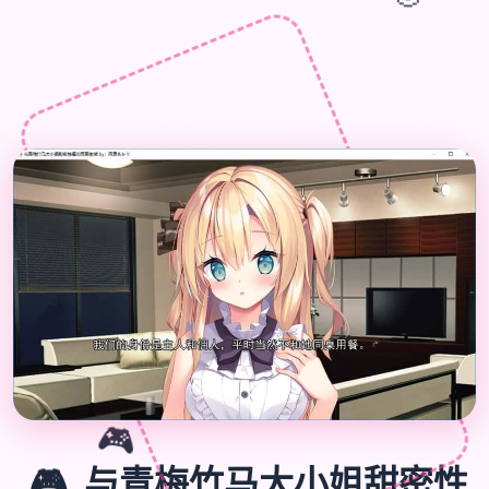
🎮
🎮
与青梅竹马大小姐甜密性