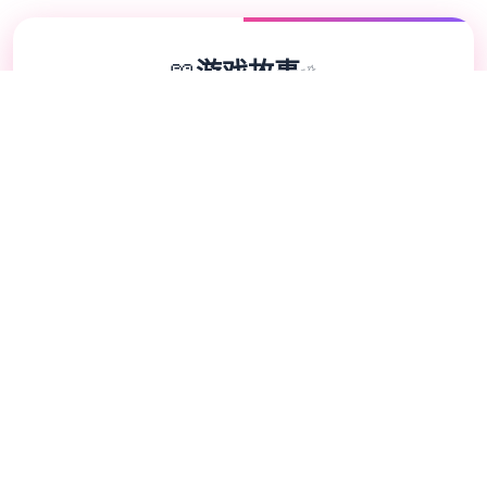
📖
游戏故事
✨
我的名字是峰岸优真。 由于某些原因从以前
开端便作为仆人住在宫之杜家中。 虽然我从
小深爱宫之杜春音，由于身份的超级差距，始
终没有说出口。 然而春音主动向我告白，我
们公开成为恋人 不过，仆人和名门千金，始
终是常人难以接受的事实。 当我们向老爷
——春音的父亲坦白，希望收获祝福时，春音
和老爷大吵了独架。 甚至收拾了行李离家出
走。 不管我说什么，她浑然不听坚决不回
家。