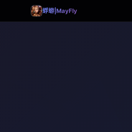
蜉蝣|MayFly