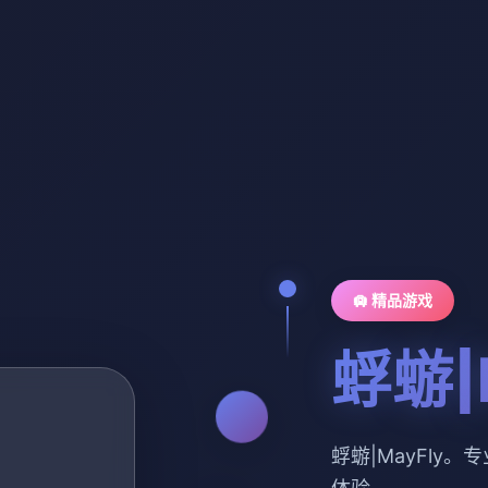
🛄 精品游戏
蜉蝣|
蜉蝣|MayFly