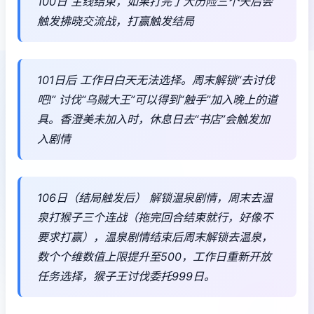
100日 主线结束，如果打完了大历险三个天后会
触发拂晓交流战，打赢触发结局
101日后 工作日白天无法选择。周末解锁“去讨伐
吧!” 讨伐“乌贼大王”可以得到“触手”加入晚上的道
具。香澄美未加入时，休息日去“书店”会触发加
入剧情
106日（结局触发后） 解锁温泉剧情，周末去温
泉打猴子三个连战（拖完回合结束就行，好像不
要求打赢），温泉剧情结束后周末解锁去温泉，
数个个维数值上限提升至500，工作日重新开放
任务选择，猴子王讨伐委托999日。