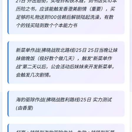
21日 外出逛街，买哑铃和铁木屐，到书店买10本
历险之书，应该能触发香澄美剧情（重要），买
足够的礼物送到100信赖后解锁陆起洗澡，有数
个的钱买陆到数个个本能力书
新菜单作战(拂晓战败北路线)25日 25日当晚让妹
妹做晚饭（极好数个做几天），触发“新菜单作
战”第二天以后，公会活动后妹妹来开发新菜单，
会触发几次剧情。
海豹驱除作战(拂晓战胜利路线)25日 实力测试
(由香里)