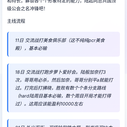
和特长，解锁各个个形象特定的能力，陆起向总共国顶
级公会之名冲锋吧！
主线流程
11日 交流战打美食俱乐部（这不纯纯pcr美食
殿），基本必输
18日 交流战打跑步萝卜爱好会。陆般加奈打3
次，哥哥用必杀，然后加奈，哥哥分别平a就能打
过。打完后打拂晓，胜败有数个个条分支路线
（hard陆周目基本必输，数个周目开局才能打得
过）。这周应该能盈利10000左右