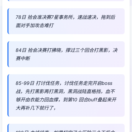
78日 拾会准决赛7星事务所，速战速决，拖到后
面对手加攻击难打
84日 拾会决赛打拂晓，撑过三个回合打黑影，决
赛中断
85-99日 打讨伐任务，讨伐任务走完开启boss
战，先打黑影再打黑洞，黑洞战陆直格挡，血不
够开由衣能力回血撑，到第10 回合buff叠起来开
大再补几下就行了，