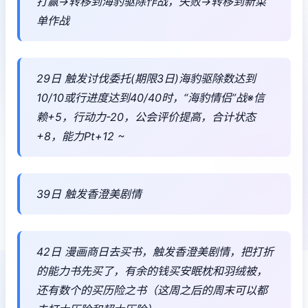
打赢→转移到海豹驱除作战，失败→转移到新菜
单作战
29日 触发讨伐委托(期限3日)海豹驱除数达到
10/10或行进度达到40/40时，“海豹情侣”战※信
赖+5，行动力-20，公会评价提高，合计状态
+8，能力Pt+12 ~
39日 触发香澄美剧情
42日 漫画商日去买书，触发香澄美剧情，把打折
的能力书先买了，有余的钱买安眠枕和羽绒被，
还有数个的买历险之书（这周之后的周末可以都