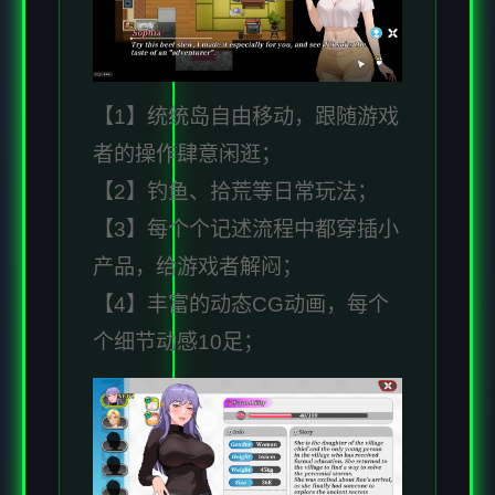
【1】统统岛自由移动，跟随游戏
者的操作肆意闲逛；
【2】钓鱼、拾荒等日常玩法；
【3】每个个记述流程中都穿插小
产品，给游戏者解闷；
【4】丰富的动态CG动画，每个
个细节动感10足；