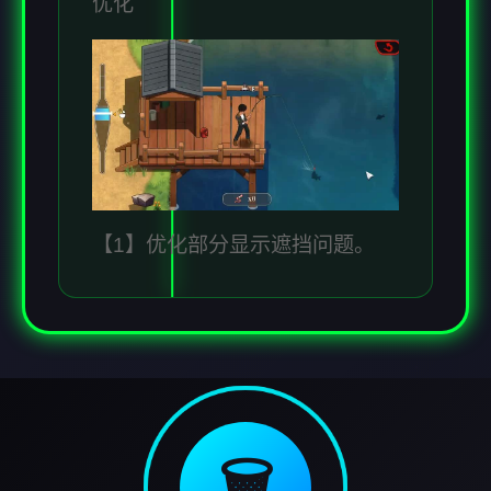
优化
【1】优化部分显示遮挡问题。
🗑️