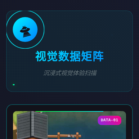
🛸
视觉数据矩阵
沉浸式视觉体验扫描
DATA-01